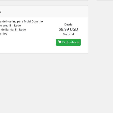
o
a de Hosting para Multi Dominio
Desde
io Web Ilimitado
$8.99 USD
 de Banda Ilimitado
inios
Mensual
Pedir ahora