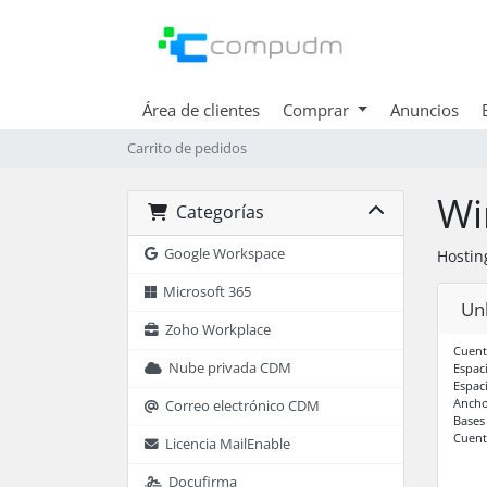
Área de clientes
Comprar
Anuncios
Carrito de pedidos
Wi
Categorías
Google Workspace
Hostin
Microsoft 365
Un
Zoho Workplace
Cuent
Nube privada CDM
Espac
Espac
Ancho
Correo electrónico CDM
Bases
Cuent
Licencia MailEnable
Docufirma