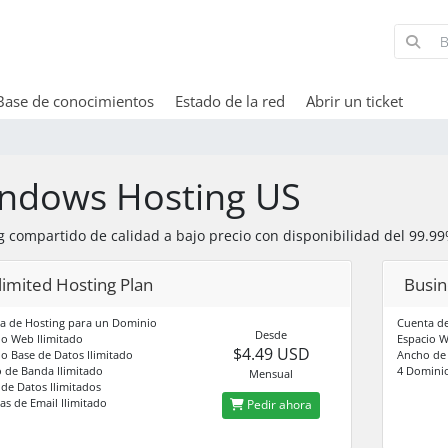
Base de conocimientos
Estado de la red
Abrir un ticket
ndows Hosting US
g compartido de calidad a bajo precio con disponibilidad del 99.9
limited Hosting Plan
Busin
a de Hosting para un Dominio
Cuenta de
Desde
io Web Ilimitado
Espacio W
$4.49 USD
io Base de Datos Ilimitado
Ancho de 
 de Banda Ilimitado
4 Domini
Mensual
 de Datos Ilimitados
as de Email Ilimitado
Pedir ahora