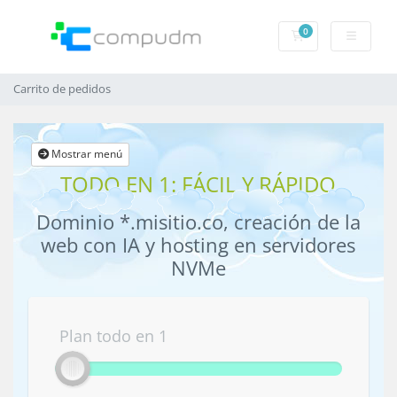
0
Carrito de pedido
Carrito de pedidos
Mostrar menú
TODO EN 1: FÁCIL Y RÁPIDO
Dominio *.misitio.co, creación de la
web con IA y hosting en servidores
NVMe
Plan todo en 1