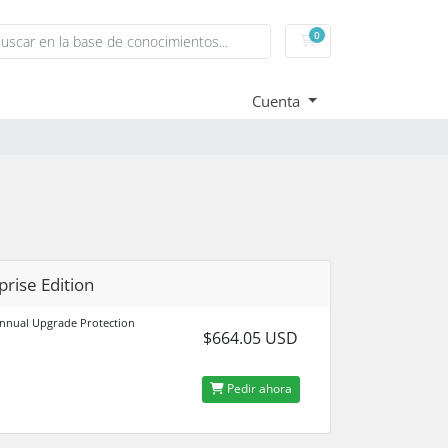
0
Carrito de pedidos
Cuenta
prise Edition
nnual Upgrade Protection
$664.05 USD
Pedir ahora