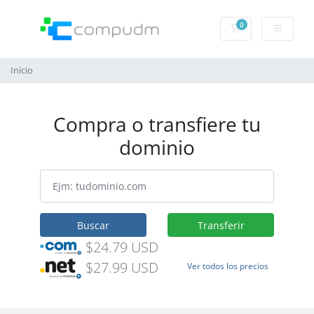
0
Carrito de pedido
Inicio
Compra o transfiere tu
dominio
Buscar
Transferir
$24.79 USD
$27.99 USD
Ver todos los precios