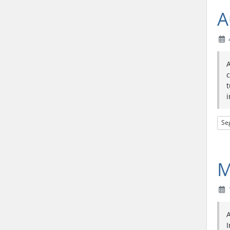
A
i
Se
M
I