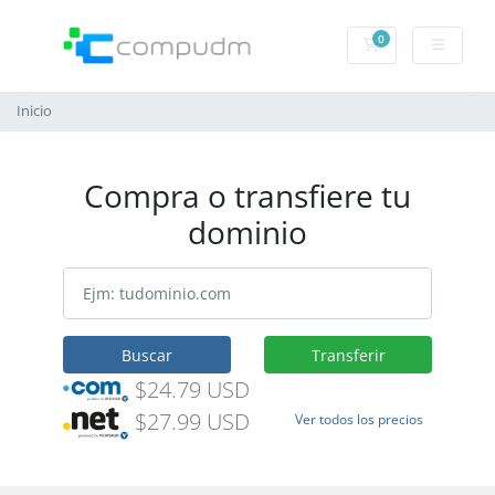
0
Carrito de pedido
Inicio
Compra o transfiere tu
dominio
Buscar
Transferir
$24.79 USD
$27.99 USD
Ver todos los precios